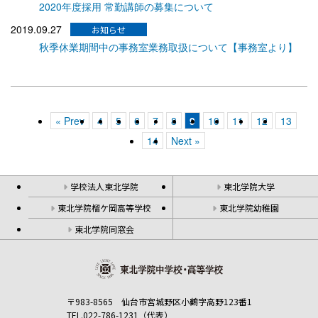
2020年度採用 常勤講師の募集について
2019.09.27
秋季休業期間中の事務室業務取扱について【事務室より】
« Prev
4
5
6
7
8
9
10
11
12
13
14
Next »
学校法人東北学院
東北学院大学
東北学院榴ケ岡高等学校
東北学院幼稚園
東北学院同窓会
〒983-8565 仙台市宮城野区小鶴字高野123番1
TEL.022-786-1231（代表）