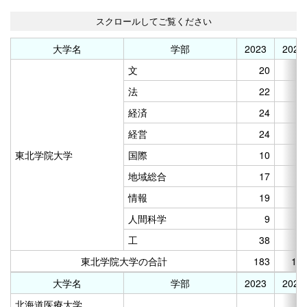
医（保）
薬
1
歯
大学名
学部
2023
2024
宮城教育大学
9
文
20
2
秋田大学
3
法
22
3
山形大学
9
経済
24
2
福島大学
経営
24
2
茨城大学
東北学院大学
国際
10
筑波大学
1
地域総合
17
2
宇都宮大学
3
情報
19
2
群馬大学
1
人間科学
9
1
埼玉大学
1
工
38
3
千葉大学
1
東北学院大学の合計
183
19
東京海洋大学
大学名
学部
2023
2024
電気通信大学
北海道医療大学