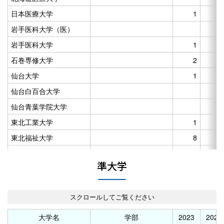
東京大学
日本医療大学
1
東京外国語大学
1
岩手医科大学（医）
東京学芸大学
1
岩手医科大学
1
山梨大学
石巻専修大学
2
新潟大学
1
仙台大学
1
富山大学
仙台白百合大学
金沢大学
1
仙台青葉学院大学
信州大学
東北工業大学
1
大阪大学
東北福祉大学
8
神戸大学
1
東北医科薬科大学
2
準大学
（医）
高知大学
東北医科薬科大学
秋田県立大学
14
1
（薬）
宮城大学
2
東北文化学園大学
1
山形保健医療大学
大学名
学部
2023
2024
尚絅学院大学
3