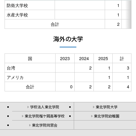
福島県立医科大学
防衛大学校
1
宮城学院大学
（医）
水産大学校
1
東北芸術工科大学
2
会津大学
合計
2
東北公益文科大学
高崎経済大学
2
奥羽大学
東京都立大学
海外の大学
国際医療福祉大学
1
新潟県立大学
獨協医科大学
1
都留文科大学
1
国
2023
2024
2025
計
白鴎大学
長野大学
台湾
2
1
3
跡見学園女子大学
島根県立大学
アメリカ
1
1
埼玉医科大学
医
合計
50
4
合計
0
2
2
4
埼玉工業大学
1
獨協大学
3
学校法人東北学院
東北学院大学
明海大学
1
東北学院榴ケ岡高等学校
東北学院幼稚園
日本薬科大学
1
東北学院同窓会
城西国際大学