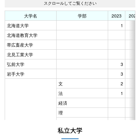
大学名
学部
2023
2024
北海道大学
1
北海道教育大学
帯広畜産大学
北見工業大学
弘前大学
3
岩手大学
3
文
2
法
1
経済
理
東北大学
工
1
私立大学
医（医）