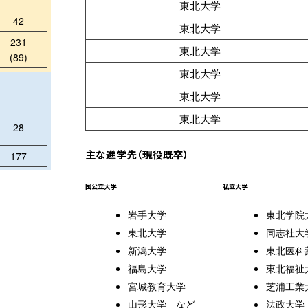
東北大学
42
東北大学
231
東北大学
(89)
東北大学
東北大学
東北大学
28
主な進学先（現役既卒）
177
国公立大学
私立大学
岩手大学
東北学院
東北大学
同志社大
新潟大学
東北医科
福島大学
東北福祉
宮城教育大学
芝浦工業
山形大学 など
法政大学