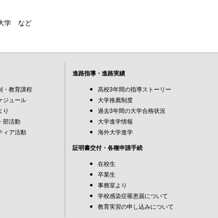
大学 など
進路指導・進路実績
制・教育課程
高校3年間の指導ストーリー
ケジュール
大学推薦制度
より
過去3年間の大学合格状況
・部活動
大学進学情報
ティア活動
海外大学進学
証明書交付・各種申請手続
在校生
卒業生
事務室より
学校感染症罹患届について
教育実習の申し込みについて