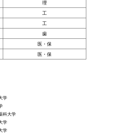
理
工
工
歯
医・保
医・保
大学
学
薬科大学
大学
大学