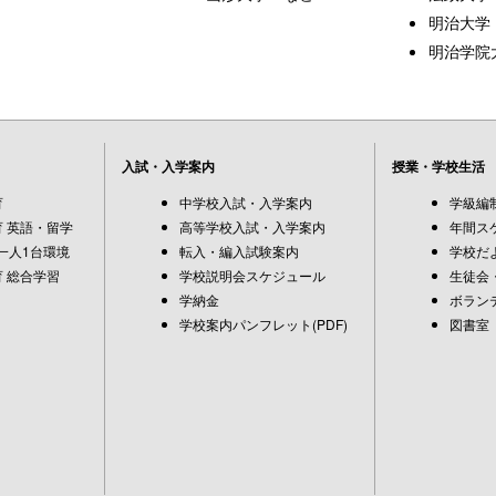
明治大学
明治学院
入試・入学案内
授業・学校生活
育
中学校入試・入学案内
学級編
 英語・留学
高等学校入試・入学案内
年間ス
一人1台環境
転入・編入試験案内
学校だ
 総合学習
学校説明会スケジュール
生徒会
学納金
ボラン
学校案内パンフレット(PDF)
図書室