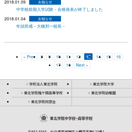
2018.01.09
中学校前期入学試験・合格発表が終了しました
2018.01.04
年頭所感－大橋邦一校長－
« Prev
8
9
10
11
12
13
14
15
16
17
18
Next »
学校法人東北学院
東北学院大学
東北学院榴ケ岡高等学校
東北学院幼稚園
東北学院同窓会
〒983-8565 仙台市宮城野区小鶴字高野123番1