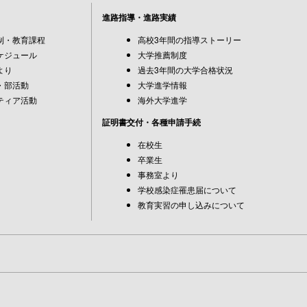
進路指導・進路実績
制・教育課程
高校3年間の指導ストーリー
ケジュール
大学推薦制度
より
過去3年間の大学合格状況
・部活動
大学進学情報
ティア活動
海外大学進学
証明書交付・各種申請手続
在校生
卒業生
事務室より
学校感染症罹患届について
教育実習の申し込みについて