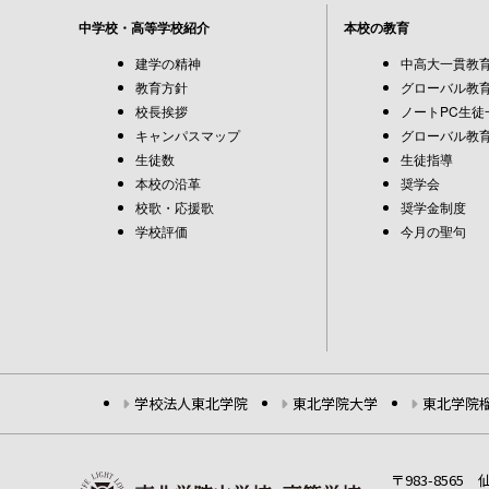
中学校・高等学校紹介
本校の教育
建学の精神
中高大一貫教
教育方針
グローバル教育
校長挨拶
ノートPC生徒
キャンパスマップ
グローバル教育
生徒数
生徒指導
本校の沿革
奨学会
校歌・応援歌
奨学金制度
学校評価
今月の聖句
学校法人東北学院
東北学院大学
東北学院
〒983-856