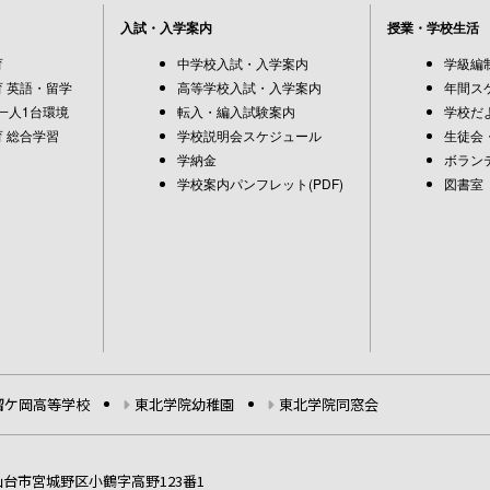
入試・入学案内
授業・学校生活
育
中学校入試・入学案内
学級編
 英語・留学
高等学校入試・入学案内
年間ス
一人1台環境
転入・編入試験案内
学校だ
 総合学習
学校説明会スケジュール
生徒会
学納金
ボラン
学校案内パンフレット(PDF)
図書室
榴ケ岡高等学校
東北学院幼稚園
東北学院同窓会
5 仙台市宮城野区小鶴字高野123番1