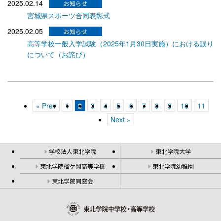
2025.02.14
宮城県スポーツ合同表彰式
2025.02.05
高等学校一般入学試験（2025年1月30日実施）における誤り
について（お詫び）
« Prev
1
2
3
4
5
6
7
8
9
10
11
Next »
学校法人東北学院
東北学院大学
東北学院榴ケ岡高等学校
東北学院幼稚園
東北学院同窓会