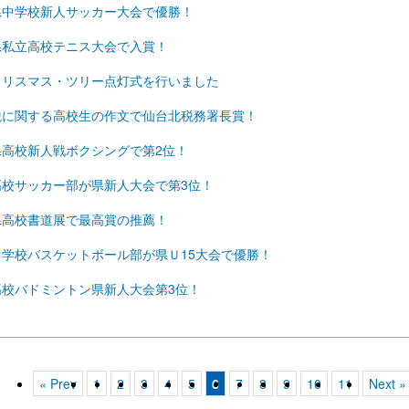
県中学校新人サッカー大会で優勝！
県私立高校テニス大会で入賞！
クリスマス・ツリー点灯式を行いました
税に関する高校生の作文で仙台北税務署長賞！
県高校新人戦ボクシングで第2位！
高校サッカー部が県新人大会で第3位！
県高校書道展で最高賞の推薦！
中学校バスケットボール部が県Ｕ15大会で優勝！
高校バドミントン県新人大会第3位！
« Prev
1
2
3
4
5
6
7
8
9
10
11
Next »