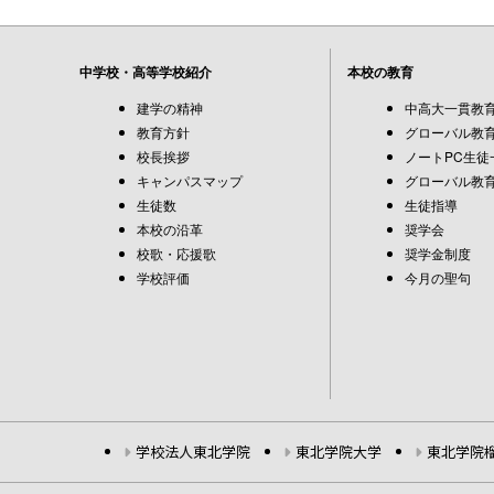
中学校・高等学校紹介
本校の教育
建学の精神
中高大一貫教
教育方針
グローバル教育
校長挨拶
ノートPC生徒
キャンパスマップ
グローバル教育
生徒数
生徒指導
本校の沿革
奨学会
校歌・応援歌
奨学金制度
学校評価
今月の聖句
学校法人東北学院
東北学院大学
東北学院