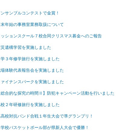
アンサンブルコンテストで金賞！
年末年始の事務室業務取扱について
ミッションスクール７校合同クリスマス募金へのご報告
震災遺構学習を実施しました
中学３年修学旅行を実施しました
職場体験代表報告会を実施しました
ファイナンスパークを実施しました
【総合的な探究の時間Ⅱ】防犯キャンペーン活動を行いました
高校２年研修旅行を実施しました
県高校対抗バンド合戦１年生大会で準グランプリ！
中学校バスケットボール部が県新人大会で優勝！