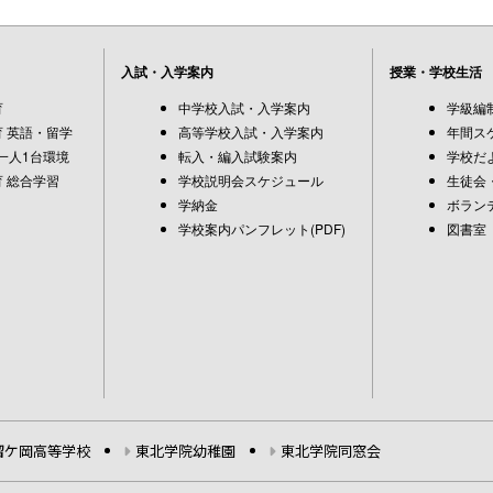
入試・入学案内
授業・学校生活
育
中学校入試・入学案内
学級編
 英語・留学
高等学校入試・入学案内
年間ス
一人1台環境
転入・編入試験案内
学校だ
 総合学習
学校説明会スケジュール
生徒会
学納金
ボラン
学校案内パンフレット(PDF)
図書室
榴ケ岡高等学校
東北学院幼稚園
東北学院同窓会