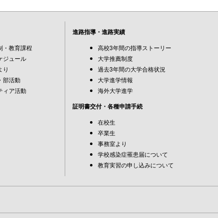
進路指導・進路実績
制・教育課程
高校3年間の指導ストーリー
ケジュール
大学推薦制度
より
過去3年間の大学合格状況
・部活動
大学進学情報
ティア活動
海外大学進学
証明書交付・各種申請手続
在校生
卒業生
事務室より
学校感染症罹患届について
教育実習の申し込みについて