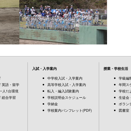
入試・入学案内
授業・学校生活
育
中学校入試・入学案内
学級編
 英語・留学
高等学校入試・入学案内
年間ス
一人1台環境
転入・編入試験案内
学校だ
 総合学習
学校説明会スケジュール
生徒会
学納金
ボラン
学校案内パンフレット(PDF)
図書室