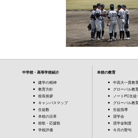
中学校・高等学校紹介
本校の教育
建学の精神
中高大一貫教
教育方針
グローバル教育
校長挨拶
ノートPC生徒
キャンパスマップ
グローバル教育
生徒数
生徒指導
本校の沿革
奨学会
校歌・応援歌
奨学金制度
学校評価
今月の聖句