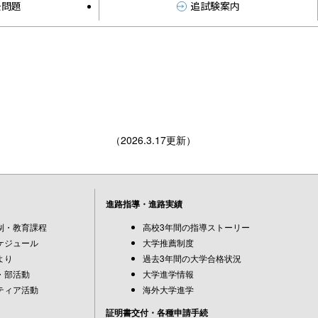
去問題
追試験案内
（2026.3.17更新）
進路指導・進路実績
制・教育課程
高校3年間の指導ストーリー
ケジュール
大学推薦制度
より
過去3年間の大学合格状況
・部活動
大学進学情報
ティア活動
海外大学進学
証明書交付・各種申請手続