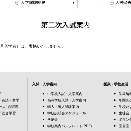
入学試験結果
入試過
第二次入試案内
年4月入学者）は、実施いたしません。
入試・入学案内
授業・学校生活
育
中学校入試・入学案内
学級編
 英語・留学
高等学校入試・入学案内
年間ス
一人1台環境
転入・編入試験案内
学校だ
 総合学習
学校説明会スケジュール
生徒会
学納金
ボラン
学校案内パンフレット(PDF)
図書室