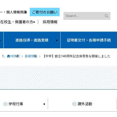
ー・個人情報保護
ご寄付のお願い
在校生・保護者の方
採用情報
進路指導・進路実績
証明書交付・各種申請手続
HOME
新着情報
【中学】創立140周年記念体育祭を開催しました
学校行事
課外活動