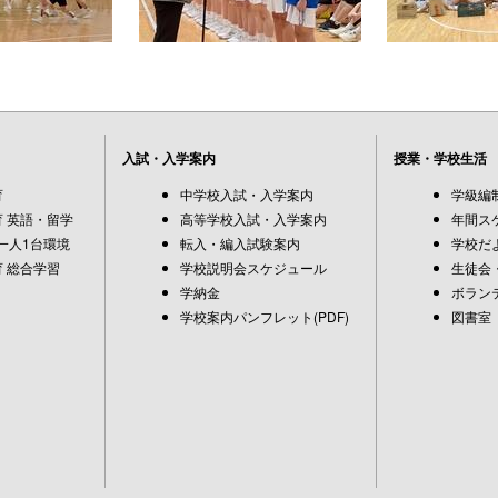
入試・入学案内
授業・学校生活
育
中学校入試・入学案内
学級編
 英語・留学
高等学校入試・入学案内
年間ス
一人1台環境
転入・編入試験案内
学校だ
 総合学習
学校説明会スケジュール
生徒会
学納金
ボラン
学校案内パンフレット(PDF)
図書室