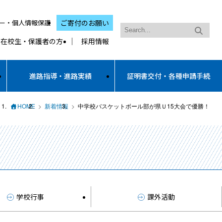
ー・個人情報保護
ご寄付のお願い
在校生・保護者の方
採用情報
進路指導・進路実績
証明書交付・各種申請手続
HOME
新着情報
中学校バスケットボール部が県Ｕ15大会で優勝！
学校行事
課外活動