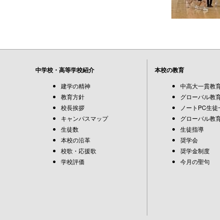
中学校・高等学校紹介
本校の教育
建学の精神
中高大一貫教
教育方針
グローバル教育
校長挨拶
ノートPC生徒
キャンパスマップ
グローバル教育
生徒数
生徒指導
本校の沿革
奨学会
校歌・応援歌
奨学金制度
学校評価
今月の聖句