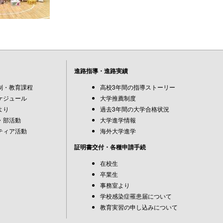
進路指導・進路実績
制・教育課程
高校3年間の指導ストーリー
ケジュール
大学推薦制度
より
過去3年間の大学合格状況
・部活動
大学進学情報
ティア活動
海外大学進学
証明書交付・各種申請手続
在校生
卒業生
事務室より
学校感染症罹患届について
教育実習の申し込みについて