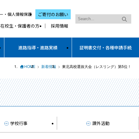
ー・個人情報保護
ご寄付のお願い
在校生・保護者の方
採用情報
進路指導・進路実績
証明書交付・各種申請手続
HOME
新着情報
東北高校選抜大会（レスリング）第5位！
学校行事
課外活動