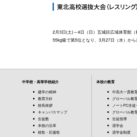
東北高校選抜大会（レスリング）
2月3日(土)～4日（日）五城目広域体育
55kg級で第5位となり、3月27日（水
中学校・高等学校紹介
本校の教育
建学の精神
中高大一貫教
教育方針
グローバル教育
校長挨拶
ノートPC生徒
キャンパスマップ
グローバル教育
生徒数
生徒指導
本校の沿革
奨学会
校歌・応援歌
奨学金制度