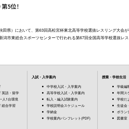
第5位！
館（秋田県）において、第63回高松宮杯東北高等学校選抜レスリング大会
）から新潟市東総合スポーツセンターで行われる第67回全国高等学校選抜
入試・入学案内
授業・学校生活
育
中学校入試・入学案内
学級編
 英語・留学
高等学校入試・入学案内
年間ス
一人1台環境
転入・編入試験案内
学校だ
 総合学習
学校説明会スケジュール
生徒会
学納金
ボラン
学校案内パンフレット(PDF)
図書室