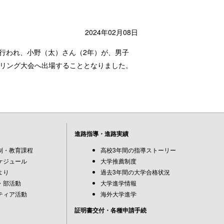
2024年02月08日
が行われ、小野（太）さん（2年）が、男子
レスリング大会へ出場することとなりました。
進路指導・進路実績
制・教育課程
高校3年間の指導ストーリー
ケジュール
大学推薦制度
より
過去3年間の大学合格状況
・部活動
大学進学情報
ティア活動
海外大学進学
証明書交付・各種申請手続