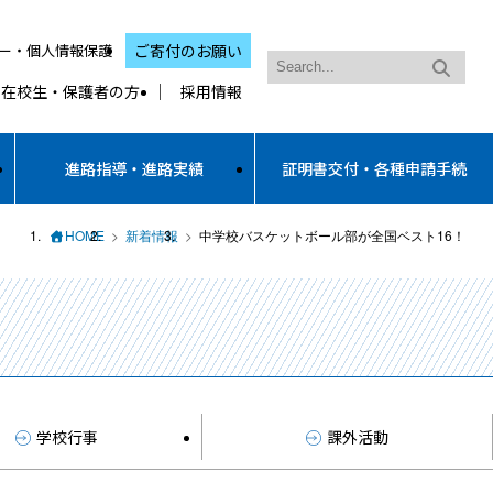
ー・個人情報保護
ご寄付のお願い
在校生・保護者の方
採用情報
進路指導・進路実績
証明書交付・各種申請手続
HOME
新着情報
中学校バスケットボール部が全国ベスト16！
学校行事
課外活動