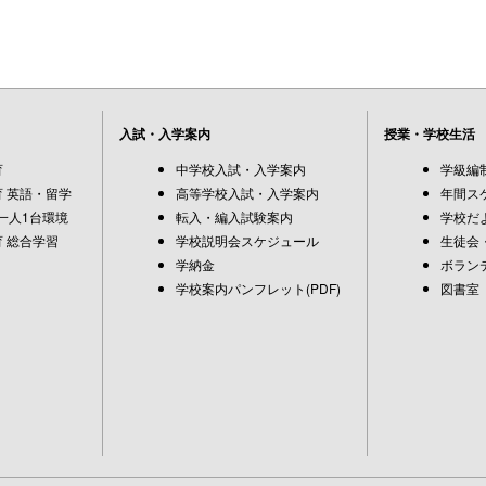
入試・入学案内
授業・学校生活
育
中学校入試・入学案内
学級編
 英語・留学
高等学校入試・入学案内
年間ス
一人1台環境
転入・編入試験案内
学校だ
 総合学習
学校説明会スケジュール
生徒会
学納金
ボラン
学校案内パンフレット(PDF)
図書室