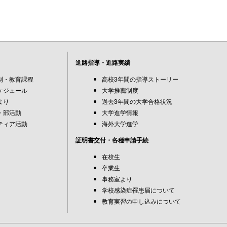
進路指導・進路実績
制・教育課程
高校3年間の指導ストーリー
ケジュール
大学推薦制度
より
過去3年間の大学合格状況
・部活動
大学進学情報
ティア活動
海外大学進学
証明書交付・各種申請手続
在校生
卒業生
事務室より
学校感染症罹患届について
教育実習の申し込みについて