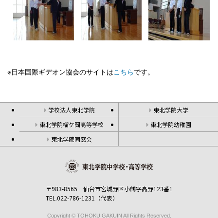
※日本国際ギデオン協会のサイトは
こちら
です。
学校法人東北学院
東北学院大学
東北学院榴ケ岡高等学校
東北学院幼稚園
東北学院同窓会
〒983-8565 仙台市宮城野区小鶴字高野123番1
TEL.022-786-1231（代表）
Copyright © TOHOKU GAKUIN All Rights Reserved.