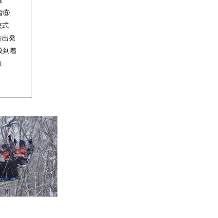
習⑥
校式
舎出発
学校到着
散