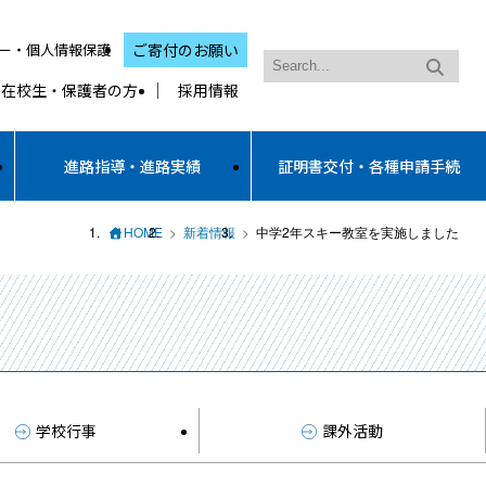
ー・個人情報保護
ご寄付のお願い
在校生・保護者の方
採用情報
進路指導・進路実績
証明書交付・各種申請手続
HOME
新着情報
中学2年スキー教室を実施しました
学校行事
課外活動