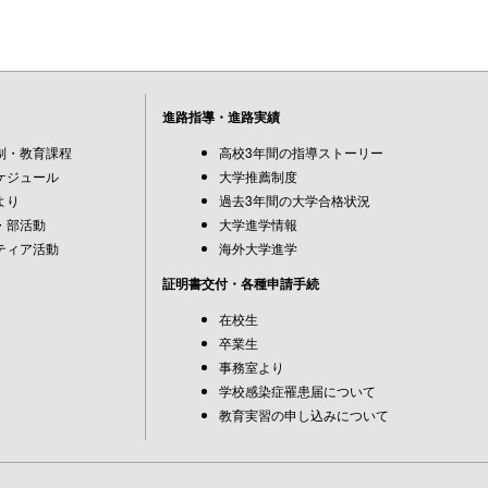
進路指導・進路実績
制・教育課程
高校3年間の指導ストーリー
ケジュール
大学推薦制度
より
過去3年間の大学合格状況
・部活動
大学進学情報
ティア活動
海外大学進学
証明書交付・各種申請手続
在校生
卒業生
事務室より
学校感染症罹患届について
教育実習の申し込みについて