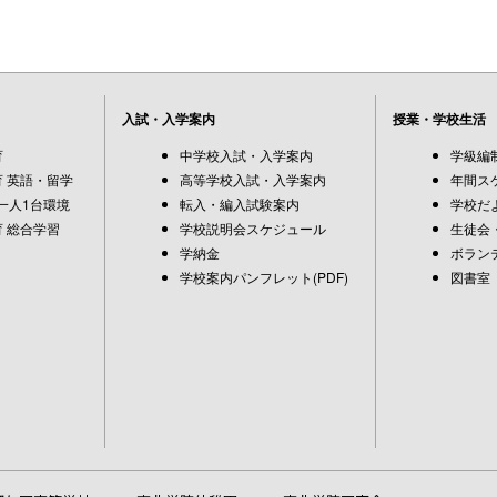
入試・入学案内
授業・学校生活
育
中学校入試・入学案内
学級編
 英語・留学
高等学校入試・入学案内
年間ス
一人1台環境
転入・編入試験案内
学校だ
 総合学習
学校説明会スケジュール
生徒会
学納金
ボラン
学校案内パンフレット(PDF)
図書室