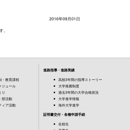
2016年09月01日
す。
進路指導・進路実績
制・教育課程
高校3年間の指導ストーリー
ケジュール
大学推薦制度
より
過去3年間の大学合格状況
・部活動
大学進学情報
ティア活動
海外大学進学
証明書交付・各種申請手続
在校生