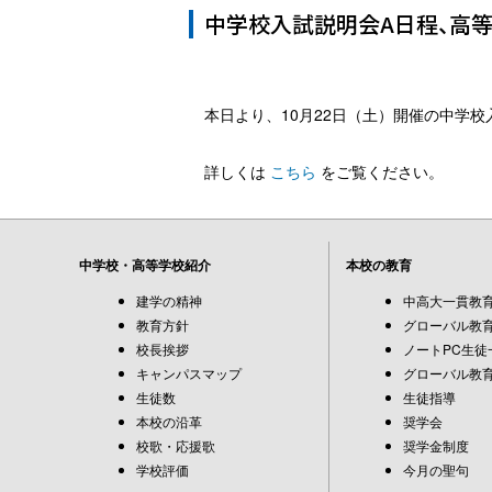
中学校入試説明会A日程、高
本日より、10月22日（土）開催の中学校
詳しくは
こちら
をご覧ください。
中学校・高等学校紹介
本校の教育
建学の精神
中高大一貫教
教育方針
グローバル教育
校長挨拶
ノートPC生徒
キャンパスマップ
グローバル教育
生徒数
生徒指導
本校の沿革
奨学会
校歌・応援歌
奨学金制度
学校評価
今月の聖句