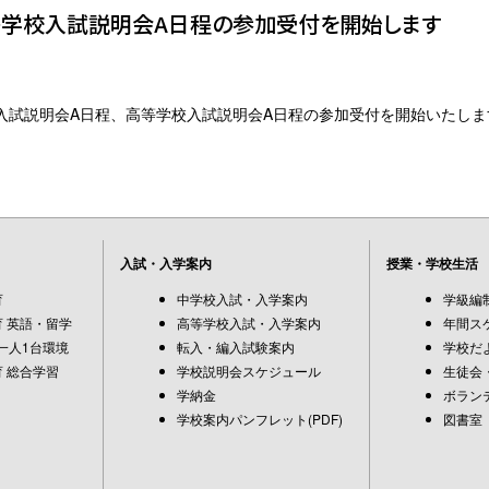
等学校入試説明会A日程の参加受付を開始します
入試説明会A日程、高等学校入試説明会A日程の参加受付を開始いたしま
入試・入学案内
授業・学校生活
育
中学校入試・入学案内
学級編
 英語・留学
高等学校入試・入学案内
年間ス
一人1台環境
転入・編入試験案内
学校だ
 総合学習
学校説明会スケジュール
生徒会
学納金
ボラン
学校案内パンフレット(PDF)
図書室