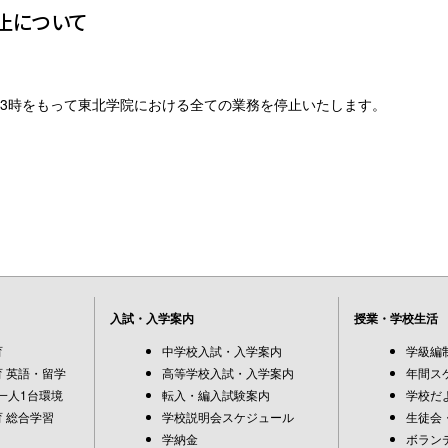
止について
3時をもって東北学院における全ての業務を停止いたします。
入試・入学案内
授業・学校生活
育
中学校入試・入学案内
学級編
 英語・留学
高等学校入試・入学案内
年間ス
一人1台環境
転入・編入試験案内
学校だ
 総合学習
学校説明会スケジュール
生徒会
学納金
ボラン