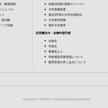
制・教育課程
高校3年間の指導ストーリー
ケジュール
大学推薦制度
より
過去3年間の大学合格状況
・部活動
大学進学情報
ティア活動
海外大学進学
証明書交付・各種申請手続
在校生
卒業生
事務室より
学校感染症罹患届について
教育実習の申し込みについて
Copyright © TOHOKU GAKUIN All Rights Reserved.