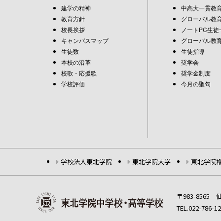
建学の精神
中高大一貫教
教育方針
グローバル教育
校長挨拶
ノートPC生徒
キャンパスマップ
グローバル教育
生徒数
生徒指導
本校の沿革
奨学会
校歌・応援歌
奨学金制度
学校評価
今月の聖句
学校法人東北学院
東北学院大学
東北学院
〒983-856
TEL.022-786