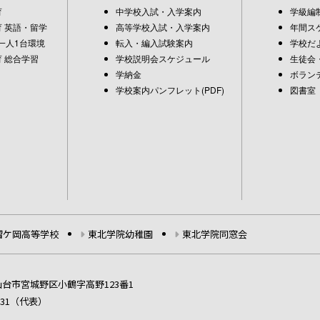
育
中学校入試・入学案内
学級編
 英語・留学
高等学校入試・入学案内
年間ス
一人1台環境
転入・編入試験案内
学校だ
 総合学習
学校説明会スケジュール
生徒会
学納金
ボラン
学校案内パンフレット(PDF)
図書室
榴ケ岡高等学校
東北学院幼稚園
東北学院同窓会
5 仙台市宮城野区小鶴字高野123番1
-1231（代表）