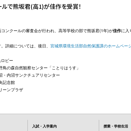
ルで熊坂君(高1)が佳作を受賞！
原画コンクールの審査会が行われ、高等学校の部で熊坂君(1年)が
佳作
に入
す。詳細については、後日、
宮城県環境生活部自然保護課のホームペー
民ロビー
野鳥の森自然観察センター「ことりはうす」
沼・内沼サンクチュアリセンター
央記念館
リーンプラザ
入試・入学案内
授業・学校生活