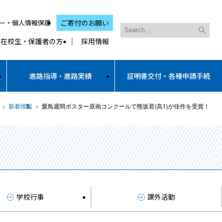
ー・個人情報保護
ご寄付のお願い
在校生・保護者の方
採用情報
進路指導・進路実績
証明書交付・各種申請手続
新着情報
愛鳥週間ポスター原画コンクールで熊坂君(高1)が佳作を受賞！
学校行事
課外活動