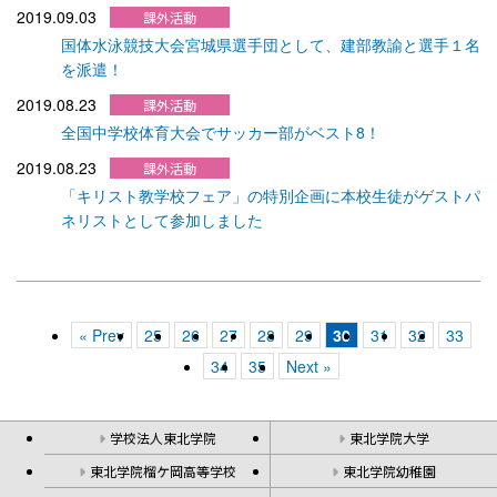
2019.09.03
国体水泳競技大会宮城県選手団として、建部教諭と選手１名
を派遣！
2019.08.23
全国中学校体育大会でサッカー部がベスト8！
2019.08.23
「キリスト教学校フェア」の特別企画に本校生徒がゲストパ
ネリストとして参加しました
« Prev
25
26
27
28
29
30
31
32
33
34
35
Next »
学校法人東北学院
東北学院大学
東北学院榴ケ岡高等学校
東北学院幼稚園